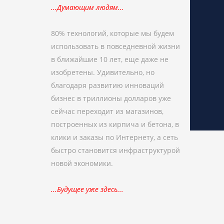
...Думающим людям...
80% технологий, которые мы будем
использовать в повседневной жизни
в ближайшие 10 лет, еще даже не
изобретены. Удивительно, но
благодаря развитию инноваций
бизнес в триллионы долларов уже
сейчас переходит из магазинов,
построенных из кирпича и бетона, в
клики и заказы по Интернету, а сеть
быстро становится инфраструктурой
новой экономики.
...Будущее уже здесь...